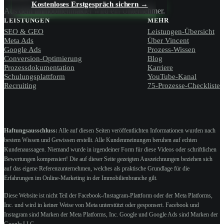
Kostenloses Erstgespräch sichern →
Aus dem Immobilienmakler wird ein Unternehmer.
LEISTUNGEN
MEHR
SEO & GEO
Leistungen-Übersicht
Meta Ads
Über Vincent
Google Ads
Prozess-Wissen
Conversion-Optimierung
Blog
Prozessdokumentation
Karriere
Schulungsplattform
YouTube-Kanal
Recruiting
75-Prozesse-Checkliste
Haftungsausschluss:
Alle auf diesen Seiten veröffentlichten Informationen wurden nach
bestem Wissen und Gewissen erstellt. Alle Kundenmeinungen beruhen auf echten
Kundenaussagen. Niemand wurde in irgendeiner Form für diese Videos oder schriftlichen
Bewertungen kompensiert! Die auf dieser Seite gezeigten Auszeichnungen beziehen sich
auf das eigene Referenzunternehmen, welches als praktische Grundlage für die
Erfahrungen im Online-Marketing in der Immobilienbranche gilt.
Diese Website ist nicht Teil der Facebook-/Instagram-Plattform oder der Meta Platforms,
Inc. und wird in keiner Weise von Meta unterstützt oder gesponsert. Facebook und
Instagram sind Marken der Meta Platforms, Inc. Google und Google Ads sind Marken der