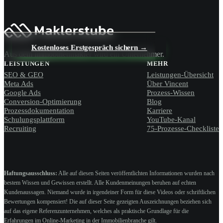
Kostenloses Erstgespräch sichern →
Aus dem Immobilienmakler wird ein Unternehmer.
LEISTUNGEN
MEHR
SEO & GEO
Leistungen-Übersicht
Meta Ads
Über Vincent
Google Ads
Prozess-Wissen
Conversion-Optimierung
Blog
Prozessdokumentation
Karriere
Schulungsplattform
YouTube-Kanal
Recruiting
75-Prozesse-Checkliste
Haftungsausschluss:
Alle auf diesen Seiten veröffentlichten Informationen wurden nach
bestem Wissen und Gewissen erstellt. Alle Kundenmeinungen beruhen auf echten
Kundenaussagen. Niemand wurde in irgendeiner Form für diese Videos oder schriftlichen
Bewertungen kompensiert! Die auf dieser Seite gezeigten Auszeichnungen beziehen sich
auf das eigene Referenzunternehmen, welches als praktische Grundlage für die
Erfahrungen im Online-Marketing in der Immobilienbranche gilt.